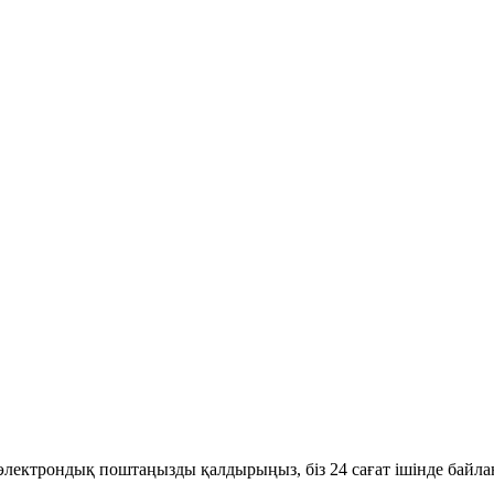
ге электрондық поштаңызды қалдырыңыз, біз 24 сағат ішінде байл