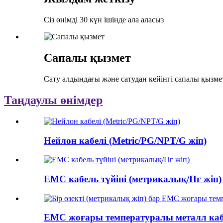
Сіз өнімді 30 күн ішінде ала аласыз
Сапалы қызмет
Сату алдындағы және сатудан кейінгі сапалы қызме
Таңдаулы өнімдер
Нейлон кабелі (Metric/PG/NPT/G жіп)
EMC кабель түйіні (метрикалық/Пг жіп)
EMC жоғары температуралы металл кабел