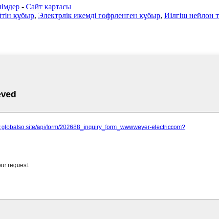
імдер
-
Сайт картасы
йтін құбыр
,
Электрлік икемді гофрленген құбыр
,
Иілгіш нейлон т