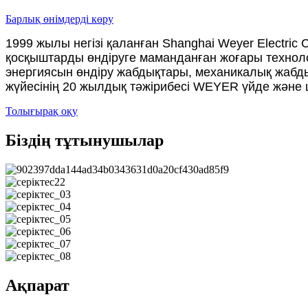
Барлық өнімдерді көру
1999 жылы негізі қаланған Shanghai Weyer Electric Co
қосқыштарды өндіруге маманданған жоғары технолог
энергиясын өндіру жабдықтары, механикалық жабды
жүйесінің 20 жылдық тәжірибесі WEYER үйде және
Толығырақ оқу
Біздің тұтынушылар
Ақпарат