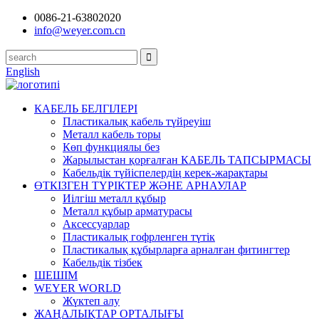
0086-21-63802020
info@weyer.com.cn
English
КАБЕЛЬ БЕЛГІЛЕРІ
Пластикалық кабель түйреуіш
Металл кабель торы
Көп функциялы без
Жарылыстан қорғалған КАБЕЛЬ ТАПСЫРМАСЫ
Кабельдік түйіспелердің керек-жарақтары
ӨТКІЗГЕН ТҮРІКТЕР ЖӘНЕ АРНАУЛАР
Иілгіш металл құбыр
Металл құбыр арматурасы
Аксессуарлар
Пластикалық гофрленген түтік
Пластикалық құбырларға арналған фитингтер
Кабельдік тізбек
ШЕШІМ
WEYER WORLD
Жүктеп алу
ЖАҢАЛЫҚТАР ОРТАЛЫҒЫ