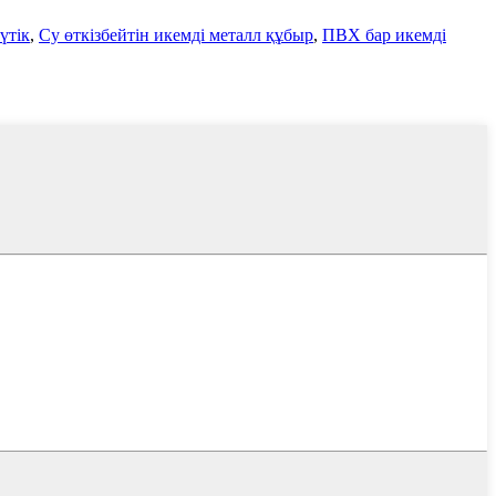
үтік
,
Су өткізбейтін икемді металл құбыр
,
ПВХ бар икемді