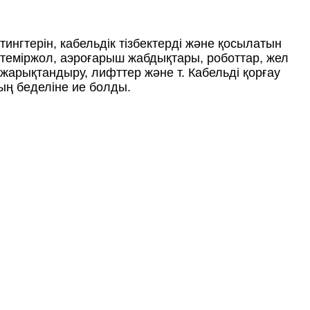
фитингтерін, кабельдік тізбектерді және қосылатын
 теміржол, аэроғарыш жабдықтары, роботтар, жел
арықтандыру, лифттер және т. Кабельді қорғау
ң беделіне ие болды.