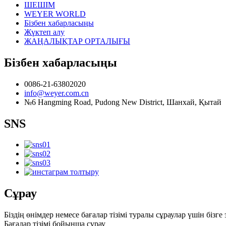
ШЕШІМ
WEYER WORLD
Бізбен хабарласыңы
Жүктеп алу
ЖАҢАЛЫҚТАР ОРТАЛЫҒЫ
Бізбен хабарласыңы
0086-21-63802020
info@weyer.com.cn
№6 Hangming Road, Pudong New District, Шанхай, Қытай
SNS
Сұрау
Біздің өнімдер немесе бағалар тізімі туралы сұраулар үшін біз
Бағалар тізімі бойынша сұрау