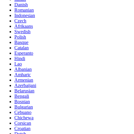
Danish
Romanian
Indonesian
Czech
Afrikaans
Swedish
Polish
Basque
Catalan
Esperanto
Hindi
Lao
Albanian
Amharic
Armenian
Azerbaijani
Belarusian
Bengali
Bosnian
Bulgarian
Cebuano
Chichewa
Corsican
Croatian
Dutch