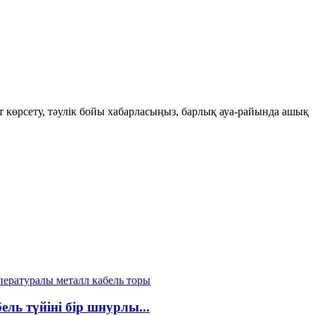
т көрсету, тәулік бойы хабарласыңыз, барлық ауа-райында ашық
ь түйіні бір шнурлы...