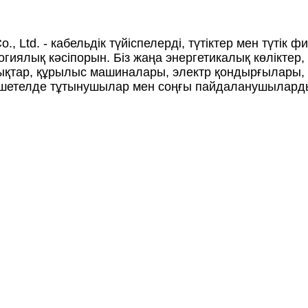
., Ltd. - кабельдік түйіспелерді, түтіктер мен түтік 
иялық кәсіпорын. Біз жаңа энергетикалық көліктер,
қтар, құрылыс машиналары, электр қондырғылары, ж
 шетелде тұтынушылар мен соңғы пайдаланушыларды