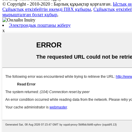
© Copyright - 2010-2020 : Барлық құқықтар қорғалған.
Ыстық өн
Сұйықтық өткізбейтін икемді ПВХ құбыры
,
Сұйықтық өткізбе
мырышталған болат құбыр
,
Электрондық поштаны жіберу
x